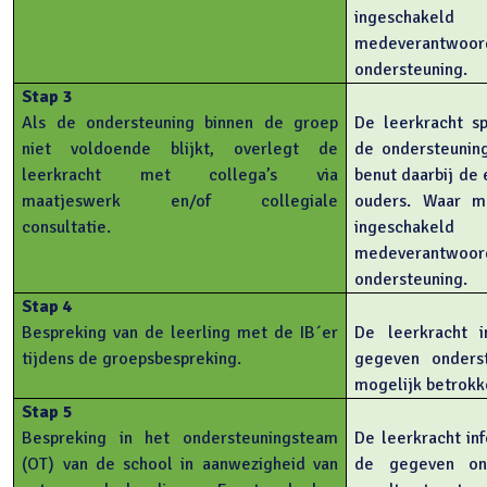
ingeschak
medeverantwoo
ondersteuning.
Stap 3
Als de ondersteuning binnen de groep
De leerkracht s
niet voldoende blijkt, overlegt de
de ondersteunin
leerkracht met collega’s via
benut daarbij de 
maatjeswerk en/of collegiale
ouders. Waar m
consultatie.
ingeschak
medeverantwoo
ondersteuning.
Stap 4
Bespreking van de leerling met de IB´er
De leerkracht i
tijdens de groepsbespreking.
gegeven onderst
mogelijk betrokk
Stap 5
Bespreking in het ondersteuningsteam
De leerkracht in
(OT) van de school in aanwezigheid van
de gegeven ond