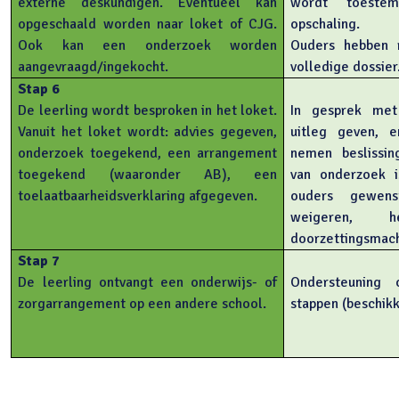
externe deskundigen. Eventueel kan
wordt toeste
opgeschaald worden naar loket of CJG.
opschaling.
Ook kan een onderzoek worden
Ouders hebben r
aangevraagd/ingekocht.
volledige dossier
Stap 6
De leerling wordt besproken in het loket.
In gesprek met
Vanuit het loket wordt: advies gegeven,
uitleg geven, e
onderzoek toegekend, een arrangement
nemen beslissin
toegekend (waaronder AB), een
van onderzoek 
toelaatbaarheidsverklaring afgegeven.
ouders gewen
weigeren, 
doorzettingsmach
Stap 7
De leerling ontvangt een onderwijs- of
Ondersteuning
zorgarrangement op een andere school.
stappen (beschikk