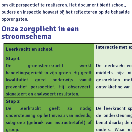
om dit perspectief te realiseren. Het document biedt school,
ouders en inspectie houvast bij het reflecteren op de behaalde
opbrengsten.
Onze zorgplicht in een
stroomschema
Interactie met 
Leerkracht en school
Stap 1
De groepsleerkracht werkt
De leerkracht c
handelingsgericht in zijn groep. Hij geeft
middels bijv. n
kwalitatief goed onderwijs vanuit
gesprekken me
preventief perspectief. Hij observeert,
ontwikkeling van
signaleert en analyseert resultaten.
Stap 2
De leerkracht geeft zo nodig
De leerkracht s
ondersteuning op het niveau van individu,
de ondersteunin
subgroep (gebruik van instructietafel) of
benut daarbij de 
groep.
ouders. Waar m