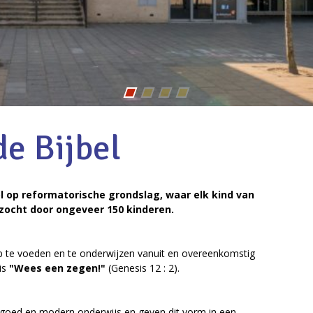
e Bijbel
ol op reformatorische grondslag, waar elk kind van
zocht door ongeveer 150 kinderen.
op te voeden en te onderwijzen vanuit en overeenkomstig
is
"Wees een zegen!"
(Genesis 12 : 2).
ef goed en modern onderwijs en geven dit vorm in een