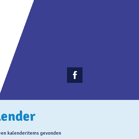

lender
geen kalenderitems gevonden