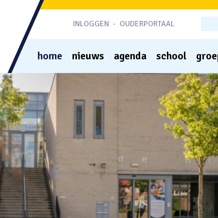
INLOGGEN
-
OUDERPORTAAL
home
nieuws
agenda
school
groe
nieuwsbrieven
het team
zo
identiteits
ma
medezegge
st
notulen mr
documente