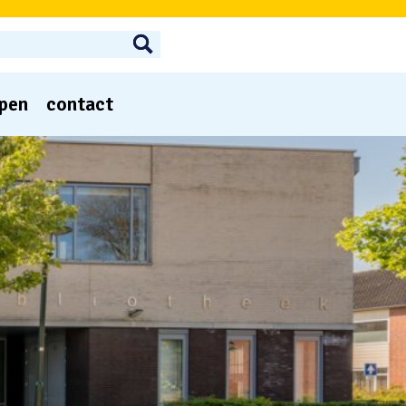

pen
contact
n
raad
an
nschapsraad
erren
n