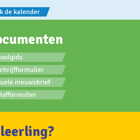
jk de kalender
ocumenten
hoolgids
chrijfformulier
tuele nieuwsbrief
lofformulier
leerling?