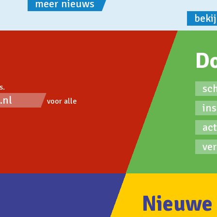
meer nieuws
beki
D
sc
s.
.nl
voor alle
ins
ac
ver
Nieuwe 